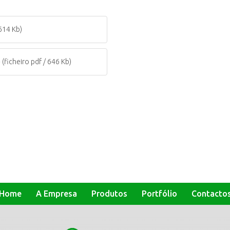
 614 Kb)
o
(ficheiro pdf / 646 Kb)
Home
A Empresa
Produtos
Portfólio
Contacto