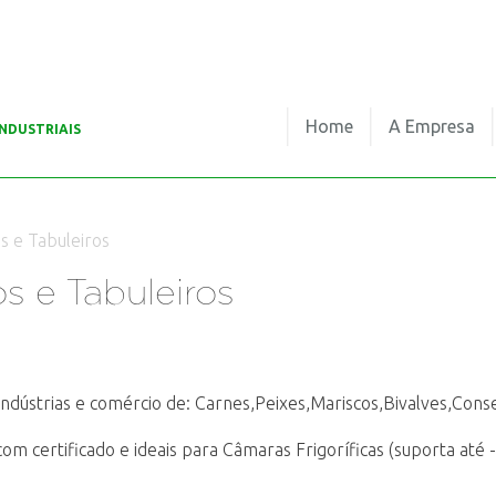
Home
A Empresa
NDUSTRIAIS
s e Tabuleiros
os e Tabuleiros
Indústrias e comércio de: Carnes,Peixes,Mariscos,Bivalves,Conse
m certificado e ideais para Câmaras Frigoríficas (suporta até -