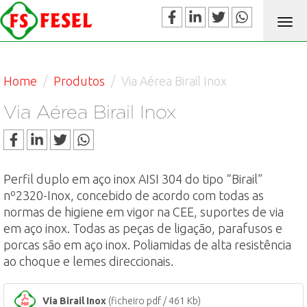
Alte
nav
Home
Produtos
Via Aérea Birail Inox
Via Aérea Birail Inox
Perfil duplo em aço inox AISI 304 do tipo “Birail”
nº2320-Inox, concebido de acordo com todas as
normas de higiene em vigor na CEE, suportes de via
em aço inox. Todas as peças de ligação, parafusos e
porcas são em aço inox. Poliamidas de alta resistência
ao choque e lemes direccionais.
Via Birail Inox
(ficheiro pdf / 461 Kb)