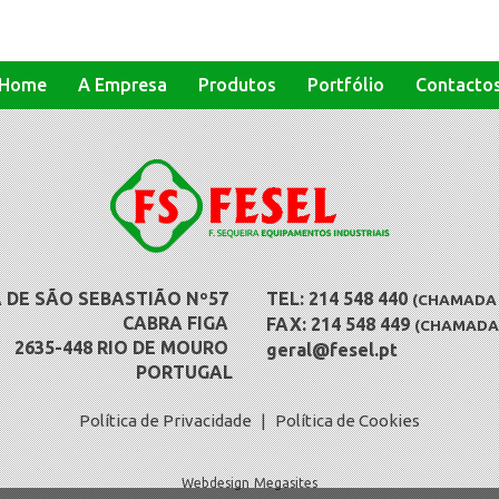
Home
A Empresa
Produtos
Portfólio
Contacto
 DE SÃO SEBASTIÃO Nº57
TEL: 214 548 440
(CHAMADA P
CABRA FIGA
FAX: 214 548 449
(CHAMADA 
2635-448 RIO DE MOURO
geral@fesel.pt
PORTUGAL
Política de Privacidade
|
Política de Cookies
Webdesign
Megasites