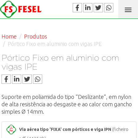
Alte
nav
Home
Produtos
Pórtico Fixo em aluminio com vigas IPE
Pórtico Fixo em aluminio com
vigas IPE
Suporte em poliamida do tipo “Deslizante”, em nylon
de alta resistência ao desgaste e ao calor com gancho
simples Ø 14mm.
Via aérea tipo 'FIXA' com pórticos e viga IPN
(ficheiro